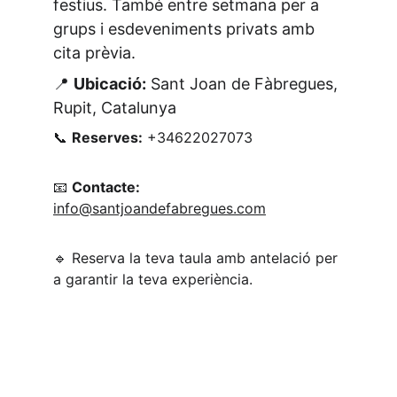
festius. També entre setmana per a 
grups i esdeveniments privats amb 
cita prèvia.
📍 
Ubicació:
 Sant Joan de Fàbregues, 
Rupit, Catalunya
📞 
Reserves:
 +34622027073
📧 
Contacte:
info@santjoandefabregues.com
🔹 Reserva la teva taula amb antelació per 
a garantir la teva experiència.