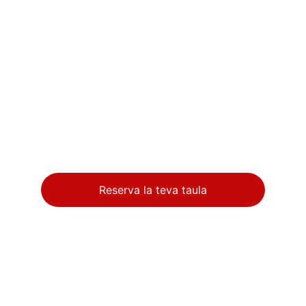
Reserva la teva taula
Contacte
info@santjoandefabregues.com