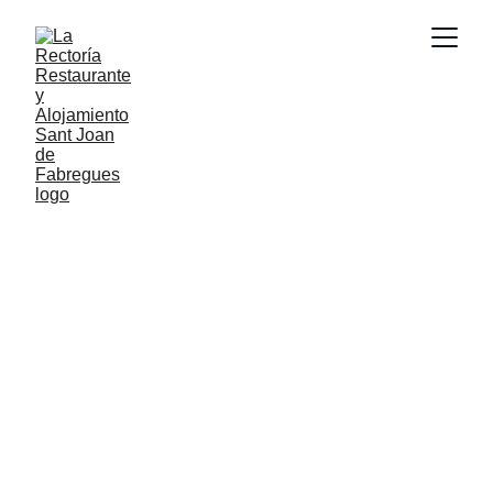
Sabors 
autèntics en un 
restaurant únic
Gaudeix de la cuina catalana en La 
Rectoría de Sant Joan de Fàbregues, Rupit